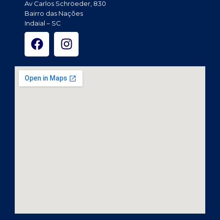
Av Carlos Schröeder, 830
Bairro das Nações
Indaial – SC