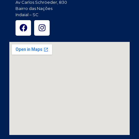
Av Carlos Schröeder, 830
Bairro das Nações
Indaial – SC