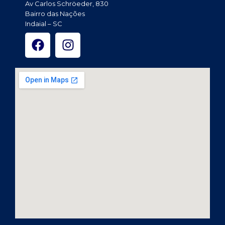
Av Carlos Schröeder, 830
Bairro das Nações
Indaial – SC