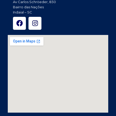
Av Carlos Schröeder, 830
Bairro das Nações
Indaial – SC