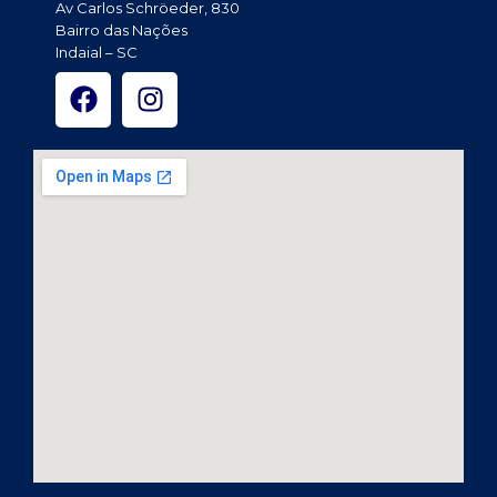
Av Carlos Schröeder, 830
Bairro das Nações
Indaial – SC