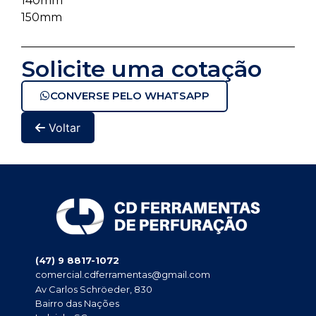
140mm
150mm
Solicite uma cotação
CONVERSE PELO WHATSAPP
Voltar
(47) 9 8817-1072
comercial.cdferramentas@gmail.com
Av Carlos Schröeder, 830
Bairro das Nações